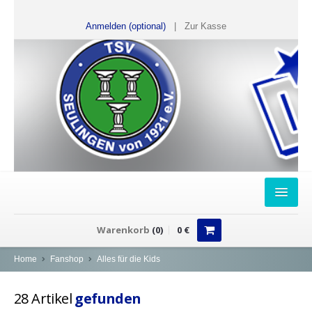
Anmelden (optional)
|
Zur Kasse
HOME
Warenkorb
(
0
)
0
€
FANSHOP
Home
Fanshop
Alles für die Kids
Sweater
28
Artikel
gefunden
T-Shirts