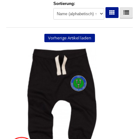
Sortierung:
Hoodies
Gläser & Tassen & Krüge
Kochen & Grillen
Vorherige Artikel laden
Aufkleber & Handys & Mousepads
Taschen
Polo`s & Hemden
Wimpel & Fanschal & Schirme
Kappen & Mützen
Alles fürs Bad
Leinwände und Kissen
Alles für die Kids
Jacken
Long Sleeve & Tank Top