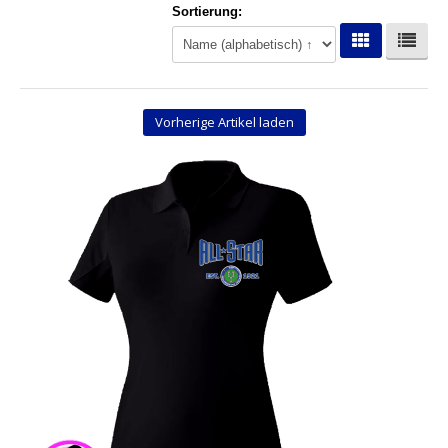
Sortierung:
Hoodies
Gläser & Tassen & Krüge
Kochen & Grillen
Vorherige Artikel laden
Aufkleber & Handys & Mousepads
Taschen
Polo`s & Hemden
Wimpel & Fanschal & Schirme
Kappen & Mützen
Alles fürs Bad
Leinwände und Kissen
Alles für die Kids
Jacken
Long Sleeve & Tank Top