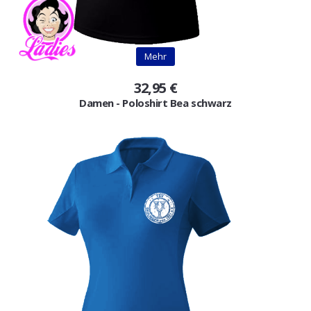
Gutscheine
Jogging & Shorts
Mehr
GOODING
32,95 €
Damen - Poloshirt Bea schwarz
KONFIGURATOR