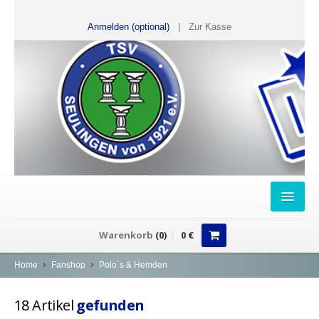
Anmelden (optional)
|
Zur Kasse
HOME
Warenkorb
(
0
)
0
€
FANSHOP
Home
Fanshop
Polo`s & Hemden
Sweater
18
Artikel
gefunden
T-Shirts