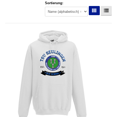
Sortierung:
Hoodies
Gläser & Tassen & Krüge
Kochen & Grillen
Aufkleber & Handys & Mousepads
Taschen
Polo`s & Hemden
Wimpel & Fanschal & Schirme
Kappen & Mützen
Alles fürs Bad
Leinwände und Kissen
Alles für die Kids
Jacken
Long Sleeve & Tank Top