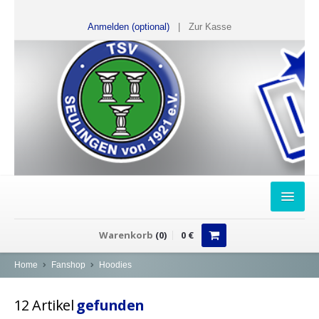
Anmelden (optional)
|
Zur Kasse
HOME
Warenkorb
(
0
)
0
€
FANSHOP
Home
Fanshop
Hoodies
Sweater
12
Artikel
gefunden
T-Shirts