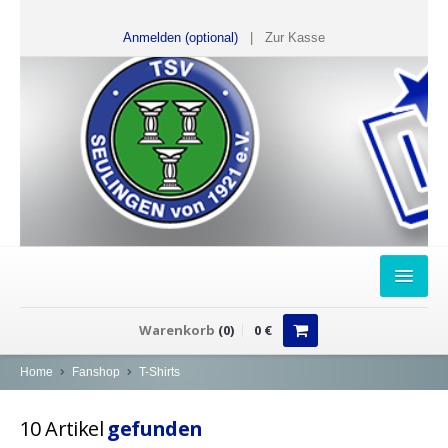
Anmelden (optional)
|
Zur Kasse
HOME
Warenkorb
(
0
)
0
€
FANSHOP
Home
Fanshop
T-Shirts
Sweater
10
Artikel
gefunden
T-Shirts