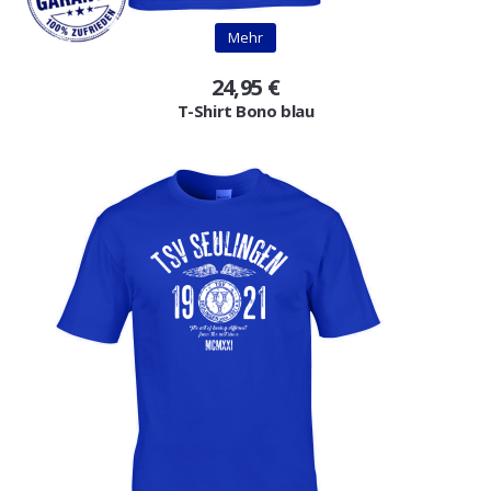
Gutscheine
Mehr
Jogging & Shorts
24,95 €
T-Shirt Bono blau
GOODING
KONFIGURATOR