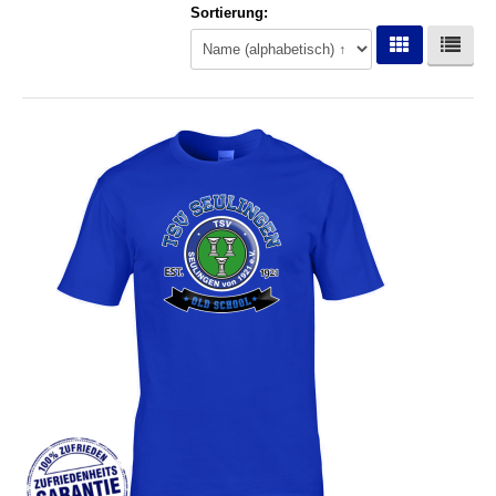
Sortierung:
Hoodies
Gläser & Tassen & Krüge
Kochen & Grillen
Aufkleber & Handys & Mousepads
Taschen
Polo`s & Hemden
Wimpel & Fanschal & Schirme
Kappen & Mützen
Alles fürs Bad
Leinwände und Kissen
Alles für die Kids
Jacken
Long Sleeve & Tank Top