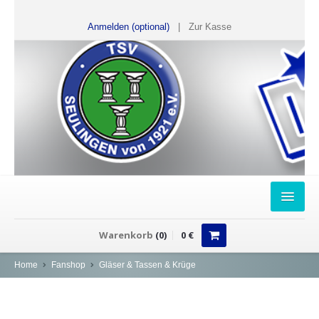
Anmelden (optional)
|
Zur Kasse
HOME
Warenkorb
(
0
)
0
€
FANSHOP
Home
Fanshop
Gläser & Tassen & Krüge
Sweater
T-Shirts