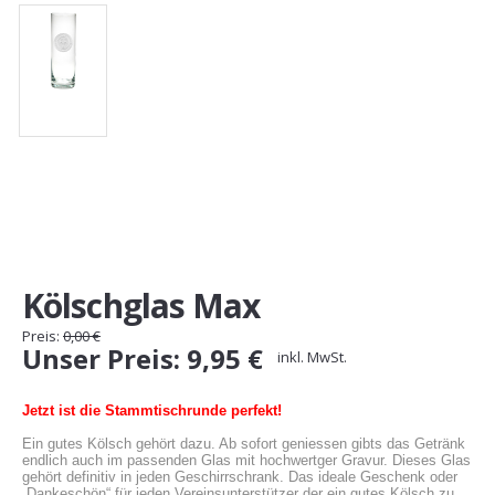
Gutscheine
Jogging & Shorts
GOODING
KONFIGURATOR
Kölschglas Max
Preis:
0,00
€
Unser
Preis:
9,95
€
inkl. MwSt.
Jetzt ist die Stammtischrunde perfekt!
Ein gutes Kölsch gehört dazu. Ab sofort geniessen gibts das Getränk 
endlich auch im passenden Glas mit hochwertger Gravur. Dieses Glas 
gehört definitiv in jeden Geschirrschrank. Das ideale Geschenk oder 
„Dankeschön“ für jeden Vereinsunterstützer der ein gutes Kölsch zu 