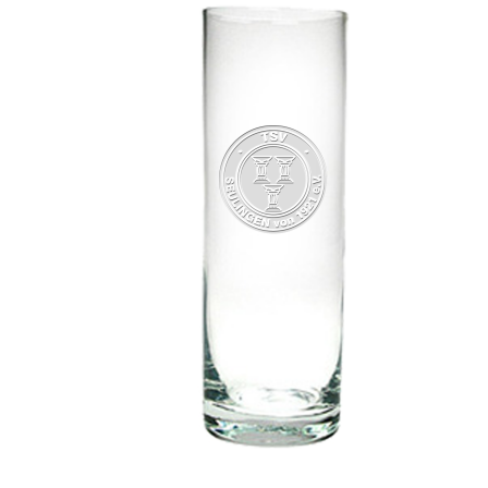
Hoodies
Gläser & Tassen & Krüge
Kochen & Grillen
Aufkleber & Handys & Mousepads
Taschen
Polo`s & Hemden
Wimpel & Fanschal & Schirme
Kappen & Mützen
Alles fürs Bad
Leinwände und Kissen
Alles für die Kids
Jacken
Long Sleeve & Tank Top