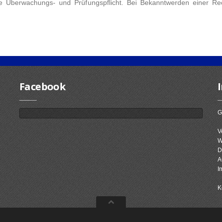
ine Überwachungs- und Prüfungspflicht. Bei Bekanntwerden einer Re
Facebook
G
V
W
D
A
I
K