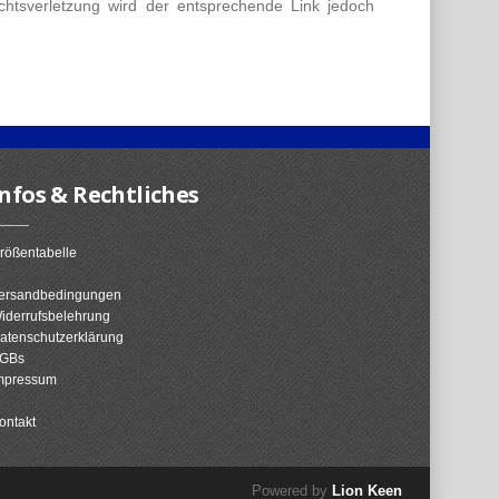
chtsverletzung wird der entsprechende Link jedoch
Infos & Rechtliches
rößentabelle
ersandbedingungen
iderrufsbelehrung
atenschutzerklärung
GBs
mpressum
ontakt
Powered by
Lion Keen