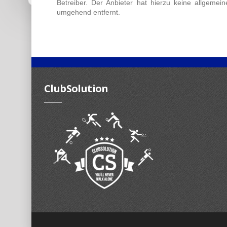
Betreiber. Der Anbieter hat hierzu keine allgeme
umgehend entfernt.
ClubSolution