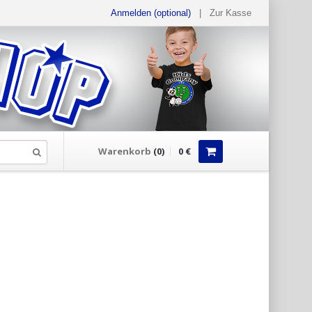
Anmelden (optional)
|
Zur Kasse
Warenkorb
(
0
)
0
€